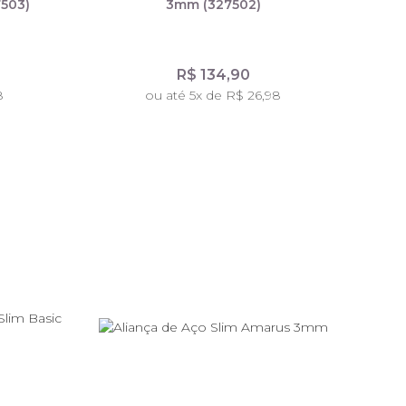
503)
3mm (327502)
R$ 134,90
8
ou até 5x de R$ 26,98