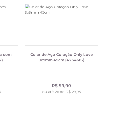
ia com
Colar de Aço Coração Only Love
7)
9x9mm 45cm (423460-)
R$ 59,90
5
ou até 2x de R$ 29,95