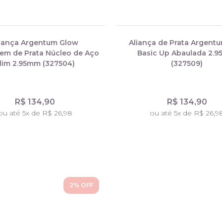
liança Argentum Glow
Aliança de Prata Argentu
em de Prata Núcleo de Aço
Basic Up Abaulada 2.
lim 2.95mm (327504)
(327509)
R$ 134,90
R$ 134,90
ou até 5x de R$ 26,98
ou até 5x de R$ 26,9
2
% OFF