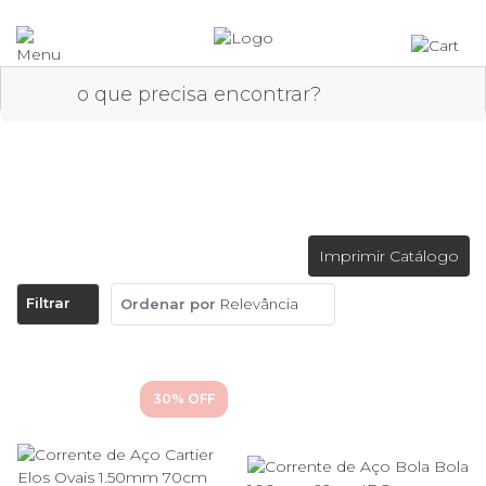
Correntes em Aço Dourado
Imprimir Catálogo
Filtrar
Ordenar por
Relevância
30
% OFF