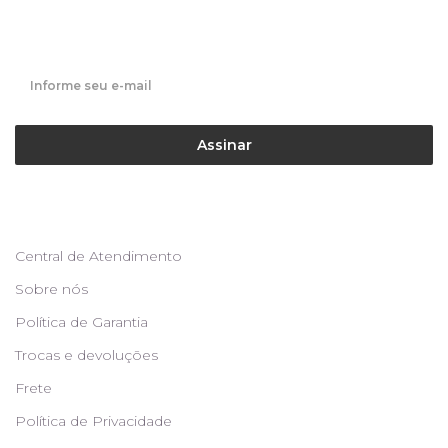
Fique por dentro de nossas novidades em primeira mão!
Assinar
Central de Atendimento
Sobre nós
Política de Garantia
Trocas e devoluções
Frete
Política de Privacidade