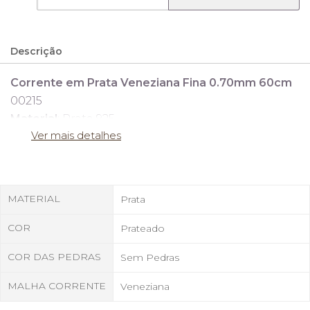
Descrição
Corrente em Prata Veneziana Fina 0.70mm 60cm
00215
Material
: Prata 925
Ver mais detalhes
Cor
: Prateada
Largura
: 0.70mm.
Corrente
: Veneziana.
Comprimento
: 60cm.
MATERIAL
Prata
COR
Prateado
O uso da prata nas joias traz a elegância de um
dos metais mais nobres, tornando cada detalhe
COR DAS PEDRAS
Sem Pedras
especial, sendo um material clássico que se
mantem em alta na moda e estilo.
MALHA CORRENTE
Veneziana