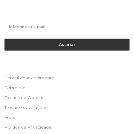
Fique por dentro de nossas novidades em primeira mão!
Assinar
Central de Atendimento
Sobre nós
Política de Garantia
Trocas e devoluções
Frete
Política de Privacidade