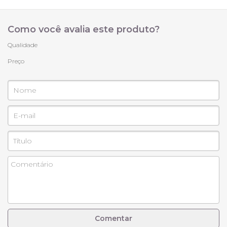
Essa peça acompanha
:
* Certificado de Garantia
Como você avalia este produto?
* Nota Fiscal
Qualidade
Preço
Comentar